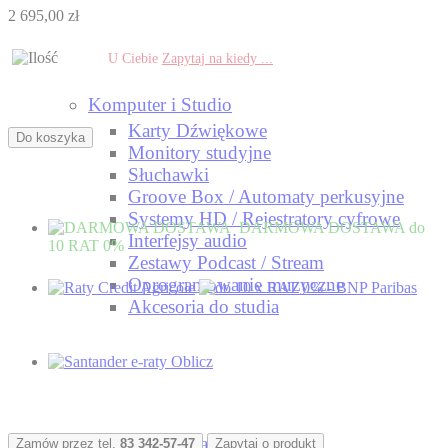
2 695,00 zł
U Ciebie
Zapytaj na kiedy ...
Komputer i Studio
Karty Dźwiękowe
Do koszyka
Monitory studyjne
Słuchawki
Groove Box / Automaty perkusyjne
Systemy HD / Rejestratory cyfrowe
DARMOWA DOSTAWA
do
Interfejsy audio
10 RAT 0%
Zestawy Podcast / Stream
Oprogramowanie muzyczne
Akcesoria do studia
Instrumenty klasyczne
Zamów przez tel.
83 342-57-47
Zapytaj o produkt