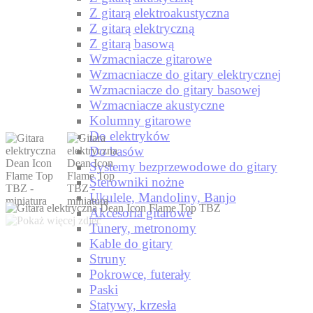
Z gitarą elektroakustyczna
Z gitarą elektryczną
Z gitarą basową
Wzmacniacze gitarowe
Wzmacniacze do gitary elektrycznej
Wzmacniacze do gitary basowej
Wzmacniacze akustyczne
Kolumny gitarowe
Do elektryków
Do basów
Systemy bezprzewodowe do gitary
Sterowniki nożne
Ukulele, Mandoliny, Banjo
Akcesoria gitarowe
Tunery, metronomy
Kable do gitary
Struny
Pokrowce, futerały
Paski
Statywy, krzesła