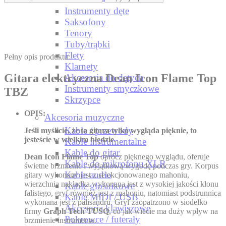
Instrumenty dęte
Saksofony
Tenory
Tuby/trąbki
Flety
Pełny opis produktu:
Klarnety
Gitara elektryczna Dean Icon Flame Top
Akcesoria do dętych
Instrumenty smyczkowe
TBZ
Skrzypce
OPIS:
Akcesoria muzyczne
Kable / przewody
Jeśli myślicie, że ta gitara tylko wygląda pięknie, to
jesteście w wielkim błędzie.
Kable instrumentalne
Kable do gitar
Dean Icon Flame Top
oprócz pięknego wyglądu, oferuje
Kable do mikrofonu XLR
świetne brzmienie i wyjątkową wygodę podczas gry. Korpus
Kable audio
gitary wykonany jest z selekcjonowanego mahoniu,
wierzchnia nakładka wykonana jest z wysokiej jakości klonu
Kable głośnikowe
falistego, gryf również jest z mahoniu, natomiast podstrunnica
Kable MIDI / USB
wykonana jest z palisandru. Gryf zaopatrzono w siodełko
Akcesoria klawiszowe
firmy
Graph Tech TUSQ
, co jak wiecie ma duży wpływ na
Pokrowce / futerały
brzmienie instrumentu.