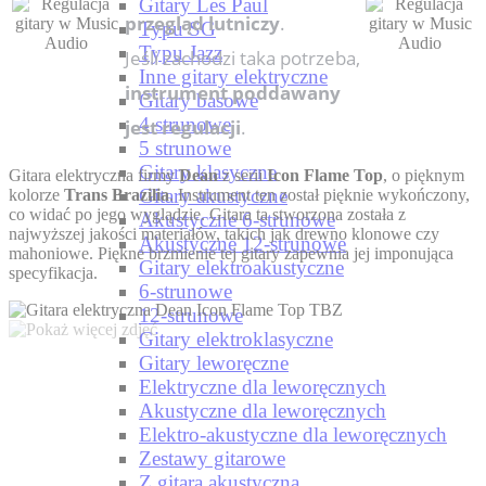
Gitary Les Paul
przegląd lutniczy
.
Typu SG
Typu Jazz
Jeśli zachodzi taka potrzeba,
Inne gitary elektryczne
instrument poddawany
Gitary basowe
4 strunowe
jest regulacji
.
5 strunowe
Gitary klasyczne
Gitara elektryczna firmy
Dean
z serii
Icon Flame Top
, o pięknym
Gitary akustyczne
kolorze
Trans Brazilia
. Instrument ten został pięknie wykończony,
co widać po jego wyglądzie. Gitara ta stworzona została z
Akustyczne 6-strunowe
najwyższej jakości materiałów, takich jak drewno klonowe czy
Akustyczne 12-strunowe
mahoniowe. Piękne brzmienie tej gitary zapewnia jej imponująca
Gitary elektroakustyczne
specyfikacja.
6-strunowe
12-strunowe
Gitary elektroklasyczne
Gitary leworęczne
Elektryczne dla leworęcznych
Akustyczne dla leworęcznych
Elektro-akustyczne dla leworęcznych
Zestawy gitarowe
Z gitarą akustyczną