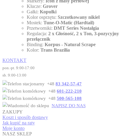
Markery:
Icon z masy perłowej
Klucze:
Grover
Gałki:
Kopułki
Kolor osprzętu:
Szczotkowany nikiel
Mostek:
Tune-O-Matic (Hardtail)
Przetworniki:
DMT Series Nostalgia
Regulacja:
2 x Głośność, 2 x Ton, 3-pozycyjny
przełącznik
Binding:
Korpus - Natural Scrape
Kolor:
Trans Brazilia
KONTAKT
pon.-pt. 9:00-17:00
sb. 9:00-13:00
+48
83 342-57-47
+48
601-222-210
+48
500-565-108
NAPISZ DO NAS
ZAKUPY
Koszt i sposób dostawy
Jak kupić na raty
Moje konto
NASZ SKLEP