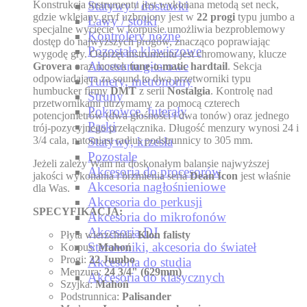
Konstrukcja instrumentu jest wykonana metodą set neck,
Statywy / dostawki
gdzie wklejany gryf uzbrojony jest w
22 progi
typu jumbo a
Ławy / stołki
specjalne wycięcie w korpusie umożliwia bezproblemowy
Kontrolery nożne
dostęp do najwyższych progów, znacząco poprawiając
Pozostałe klawiszowe
wygodę gry. Osprzęt instrumentu jest chromowany, klucze
Akcesoria gitarowe
Grovera
oraz mostek
tune-o-matic hardtail
. Sekcja
odpowiadająca za sound to dwa przetworniki typu
Tunery, metronomy
humbucker firmy
DMT
z serii
Nostalgia
. Kontrolę nad
Struny
przetwornikami utrzymamy za pomocą czterech
Pokrowce, futerały
potencjometrów (dwa głośności i dwa tonów) oraz jednego
Paski
trój-pozycyjnego przełącznika. Długość menzury wynosi 24 i
3/4 cala, natomiast radius podstrunnicy to 305 mm.
Statywy, krzesła
Pozostale
Jeżeli zależy Wam na doskonałym balansie najwyższej
Akcesoria do procesorów
jakości wykonania i brzmienia seria
Dean Icon
jest właśnie
Akcesoria nagłośnieniowe
dla Was.
Akcesoria do perkusji
SPECYFIKACJA:
Akcesoria do mikrofonów
Akcesoria DJ
Płyta wierzchnia:
Klon falisty
Sterowniki, akcesoria do świateł
Korpus:
Mahoń
Progi:
22 Jumbo
Akcesoria do studia
Menzura:
24 3/4" (629mm)
Akcesoria do klasycznych
Szyjka:
Mahoń
Podstrunnica:
Palisander