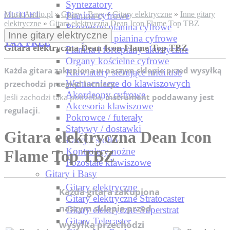
Syntezatory
OUTLET
MusicAudio.pl
»
Gitary i Basy
»
Gitary elektryczne
»
Inne gitary
Pianina cyfrowe
elektryczne
»
Gitara elektryczna Dean Icon Flame Top TBZ
Przenośne pianina cyfrowe
Inne gitary elektryczne
Stacjonarne pianina cyfrowe
TAX FREE
Gitara elektryczna Dean Icon Flame Top TBZ
Pianina i fortepiany akustyczne
Organy kościelne cyfrowe
Każda gitara zakupiona w naszym sklepie przed wysyłką
Klawiatury sterujące midi usb
Wzmacniacze do klawiszowych
przechodzi przegląd lutniczy
.
Akordeony cyfrowe
Jeśli zachodzi taka potrzeba,
instrument poddawany jest
Akcesoria klawiszowe
regulacji
.
Pokrowce / futerały
Statywy / dostawki
Gitara elektryczna Dean Icon
Ławy / stołki
Kontrolery nożne
Flame Top TBZ
Pozostałe klawiszowe
Gitary i Basy
Gitary elektryczne
Każda gitara zakupiona
Gitary elektryczne Stratocaster
naszym sklepie przed
Gitary elektryczne Superstrat
Gitary Telecaster
wysyłką przechodzi