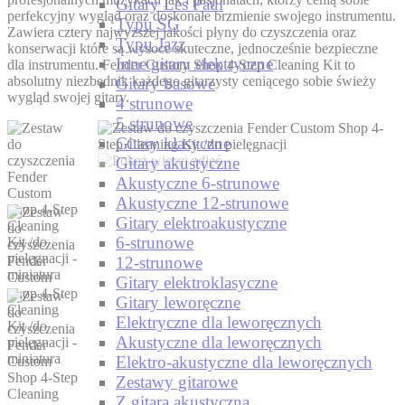
Gitary Les Paul
perfekcyjny wygląd oraz doskonałe brzmienie swojego instrumentu.
Typu SG
Zawiera cztery najwyższej jakości płyny do czyszczenia oraz
Typu Jazz
konserwacji które są wysoce skuteczne, jednocześnie bezpieczne
Inne gitary elektryczne
dla instrumentu. Fender Custom Shop 4-Step Cleaning Kit to
absolutny niezbędnik każdego gitarzysty ceniącego sobie świeży
Gitary basowe
wygląd swojej gitary.
4 strunowe
5 strunowe
Gitary klasyczne
Gitary akustyczne
Akustyczne 6-strunowe
Akustyczne 12-strunowe
Gitary elektroakustyczne
6-strunowe
12-strunowe
Gitary elektroklasyczne
Gitary leworęczne
Elektryczne dla leworęcznych
Akustyczne dla leworęcznych
Elektro-akustyczne dla leworęcznych
Zestawy gitarowe
Z gitarą akustyczną