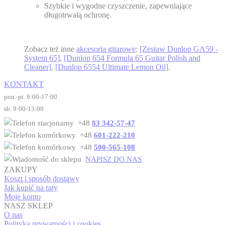
Szybkie i wygodne czyszczenie, zapewniające
długotrwałą ochronę.
Zobacz też inne
akcesoria gitarowe
:
[Zestaw Dunlop GA59 -
System 65]
,
[Dunlop 654 Formula 65 Guitar Polish and
Cleaner]
,
[Dunlop 6554 Ultimate Lemon Oil]
.
KONTAKT
pon.-pt. 9:00-17:00
sb. 9:00-13:00
+48
83 342-57-47
+48
601-222-210
+48
500-565-108
NAPISZ DO NAS
ZAKUPY
Koszt i sposób dostawy
Jak kupić na raty
Moje konto
NASZ SKLEP
O nas
Polityka prywatności i cookies