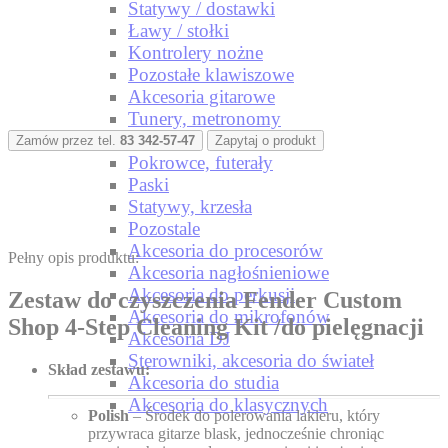
Statywy / dostawki
Ławy / stołki
Kontrolery nożne
Pozostałe klawiszowe
Akcesoria gitarowe
Tunery, metronomy
Struny
Zamów przez tel.
83 342-57-47
Zapytaj o produkt
Pokrowce, futerały
Paski
Statywy, krzesła
Pozostale
Akcesoria do procesorów
Pełny opis produktu:
Akcesoria nagłośnieniowe
Akcesoria do perkusji
Zestaw do czyszczenia Fender Custom
Akcesoria do mikrofonów
Shop 4-Step Cleaning Kit /do pielęgnacji
Akcesoria DJ
Sterowniki, akcesoria do świateł
Skład zestawu:
Akcesoria do studia
Akcesoria do klasycznych
Polish
– Środek do polerowania lakieru, który
przywraca gitarze blask, jednocześnie chroniąc