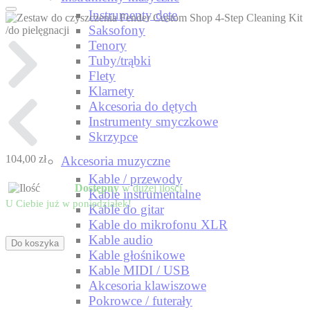
Instrumenty dęte
Saksofony
Tenory
Tuby/trąbki
Flety
Klarnety
Akcesoria do dętych
Instrumenty smyczkowe
Skrzypce
104,00 zł
Akcesoria muzyczne
Kable / przewody
Dostępny
w dużej ilości
Kable instrumentalne
U Ciebie już
w poniedziałek!
Kable do gitar
Kable do mikrofonu XLR
Kable audio
Do koszyka
Kable głośnikowe
Kable MIDI / USB
Akcesoria klawiszowe
Pokrowce / futerały