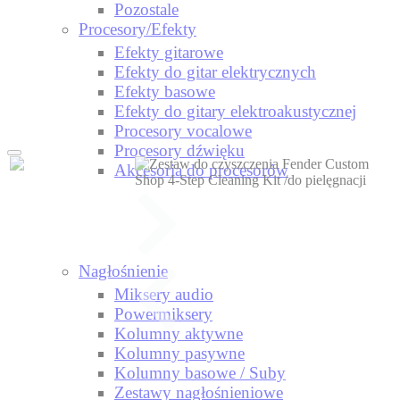
Pozostale
Procesory/Efekty
Efekty gitarowe
Efekty do gitar elektrycznych
Efekty basowe
Efekty do gitary elektroakustycznej
Procesory vocalowe
Procesory dźwięku
Akcesoria do procesorów
Nagłośnienie
Miksery audio
Powermiksery
Kolumny aktywne
Kolumny pasywne
Kolumny basowe / Suby
Zestawy nagłośnieniowe