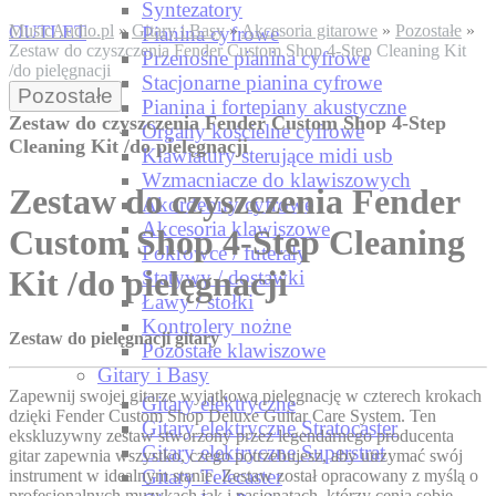
Syntezatory
OUTLET
MusicAudio.pl
»
Gitary i Basy
»
Akcesoria gitarowe
»
Pozostałe
»
Pianina cyfrowe
Zestaw do czyszczenia Fender Custom Shop 4-Step Cleaning Kit
Przenośne pianina cyfrowe
/do pielęgnacji
Stacjonarne pianina cyfrowe
TAX FREE
Pozostałe
Pianina i fortepiany akustyczne
Zestaw do czyszczenia Fender Custom Shop 4-Step
Organy kościelne cyfrowe
Cleaning Kit /do pielęgnacji
Klawiatury sterujące midi usb
Wzmacniacze do klawiszowych
Zestaw do czyszczenia Fender
Akordeony cyfrowe
Akcesoria klawiszowe
Custom Shop 4-Step Cleaning
Pokrowce / futerały
Kit /do pielęgnacji
Statywy / dostawki
Ławy / stołki
Kontrolery nożne
Zestaw do pielęgnacji gitary
Pozostałe klawiszowe
Gitary i Basy
Zapewnij swojej gitarze wyjątkową pielęgnację w czterech krokach
Gitary elektryczne
dzięki Fender Custom Shop Deluxe Guitar Care System. Ten
Gitary elektryczne Stratocaster
ekskluzywny zestaw stworzony przez legendarnego producenta
Gitary elektryczne Superstrat
gitar zapewnia wszystko, czego potrzebujesz, aby utrzymać swój
Gitary Telecaster
instrument w idealnym stanie. Zestaw został opracowany z myślą o
profesjonalnych muzykach jak i pasjonatach, którzy cenią sobie