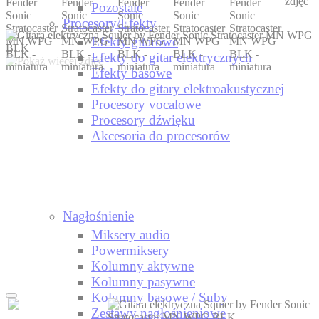
Pozostale
Procesory/Efekty
Efekty gitarowe
Efekty do gitar elektrycznych
Efekty basowe
Efekty do gitary elektroakustycznej
Procesory vocalowe
Procesory dźwięku
Akcesoria do procesorów
Nagłośnienie
Miksery audio
Powermiksery
Kolumny aktywne
Kolumny pasywne
Kolumny basowe / Suby
Zestawy nagłośnieniowe