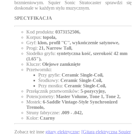
brzmieniowym. Squier Sonic Stratocaster sprawdzi się
doskonale w każdym stylu muzycznym.
SPECYFIKACJA
Kod produktu:
0373152506,
Korpus:
topola,
Gryf:
klon, profil ''C'', wykończenie satynowe,
Progi:
21, Narrow Tall,
Siodełko gryfu:
syntetyczna kość, szerokość 42 mm
(1.65"),
Klucze:
Olejowe zamknięte
Przetworniki:
Przy gryfie:
Ceramic Single-Coil,
Środkowy:
Ceramic Single-Coil,
Przy mostku:
Ceramic Single-Coil,
Przełącznik przetworników:
5-pozycyjny,
Potencjometry:
Master Volume, Tone 1, Tone 2,
Mostek:
6-Saddle Vintage-Style Synchronized
Tremolo,
Struny fabryczne:
.009 - .042,
Kolor:
Czarny
Zobacz też inne
gitary elektryczne
:
[Gitara elektryczna Squier