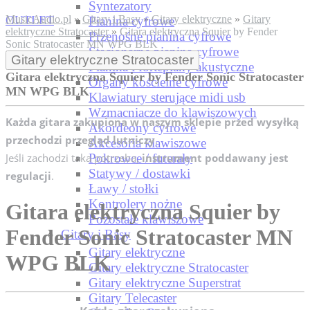
Syntezatory
OUTLET
MusicAudio.pl
»
Gitary i Basy
»
Gitary elektryczne
»
Gitary
Pianina cyfrowe
elektryczne Stratocaster
»
Gitara elektryczna Squier by Fender
Przenośne pianina cyfrowe
Sonic Stratocaster MN WPG BLK
Stacjonarne pianina cyfrowe
TAX FREE
Gitary elektryczne Stratocaster
Pianina i fortepiany akustyczne
Gitara elektryczna Squier by Fender Sonic Stratocaster
Organy kościelne cyfrowe
MN WPG BLK
Klawiatury sterujące midi usb
Wzmacniacze do klawiszowych
Każda gitara zakupiona w naszym sklepie przed wysyłką
Akordeony cyfrowe
przechodzi przegląd lutniczy
.
Akcesoria klawiszowe
Jeśli zachodzi taka potrzeba,
Pokrowce / futerały
instrument poddawany jest
Statywy / dostawki
regulacji
.
Ławy / stołki
Kontrolery nożne
Gitara elektryczna Squier by
Pozostałe klawiszowe
Fender Sonic Stratocaster MN
Gitary i Basy
Gitary elektryczne
WPG BLK
Gitary elektryczne Stratocaster
Gitary elektryczne Superstrat
Gitary Telecaster