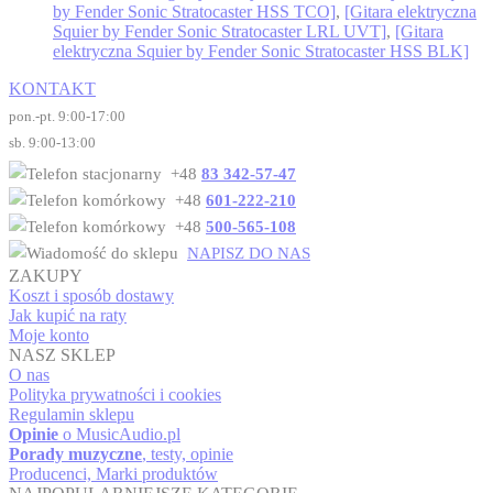
by Fender Sonic Stratocaster HSS TCO]
,
[Gitara elektryczna
Squier by Fender Sonic Stratocaster LRL UVT]
,
[Gitara
elektryczna Squier by Fender Sonic Stratocaster HSS BLK]
KONTAKT
pon.-pt. 9:00-17:00
sb. 9:00-13:00
+48
83 342-57-47
+48
601-222-210
+48
500-565-108
NAPISZ DO NAS
ZAKUPY
Koszt i sposób dostawy
Jak kupić na raty
Moje konto
NASZ SKLEP
O nas
Polityka prywatności i cookies
Regulamin sklepu
Opinie
o MusicAudio.pl
Porady muzyczne
, testy, opinie
Producenci, Marki produktów