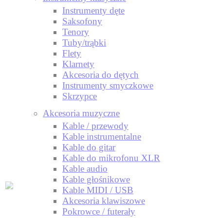
Instrumenty dęte
Saksofony
Tenory
Tuby/trąbki
Flety
Klarnety
Akcesoria do dętych
Instrumenty smyczkowe
Skrzypce
Akcesoria muzyczne
Kable / przewody
Kable instrumentalne
Kable do gitar
Kable do mikrofonu XLR
Kable audio
Kable głośnikowe
Kable MIDI / USB
Akcesoria klawiszowe
Pokrowce / futerały