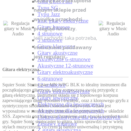
Każda gitara zakupiona
Gitary Les Paul
Typu SG
naszym sklepie przed
Typu Jazz
wysyłką przechodzi
Inne gitary elektryczne
Gitary basowe
przegląd lutniczy
.
4 strunowe
Jeśli zachodzi taka potrzeba,
5 strunowe
Gitary klasyczne
instrument poddawany
Gitary akustyczne
jest regulacji
.
Akustyczne 6-strunowe
Akustyczne 12-strunowe
Gitara elektryczna.
Gitary elektroakustyczne
6-strunowe
12-strunowe
Squier Sonic Stratocaster MN WPG BLK to idealny instrument dla
początkującego gitarzysty, który rozpoczyna swoją przygodę z
Gitary elektroklasyczne
gitarą elektryczną. Instrument składa się z topolowego korpusu
Gitary leworęczne
zapewniającego długi rezonans i trwałość, oraz z klonowego gryfu z
Elektryczne dla leworęcznych
syntetycznym siodełkiem i kluczami olejowymi. Gitara jest
Akustyczne dla leworęcznych
wyposażona w mostek typu tremolo oraz przetworniki w układzie
SSS. Zapewnia ona klasyczne brzmienie oraz wysoki komfort nauki
Elektro-akustyczne dla leworęcznych
gry. Squire Sonic stratocaster to gitara, która sprawdzi się w wielu
Zestawy gitarowe
stylach muzycznych, co czyni ją bardzo uniwersalną i przystępną
Z gitarą akustyczną