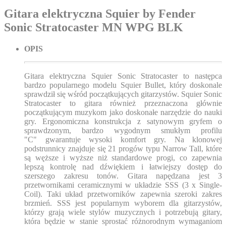
Gitara elektryczna Squier by Fender
Sonic Stratocaster MN WPG BLK
OPIS
Gitara elektryczna Squier Sonic Stratocaster to następca
bardzo popularnego modelu Squier Bullet, który doskonale
sprawdził się wśród początkujących gitarzystów. Squier Sonic
Stratocaster to gitara również przeznaczona głównie
początkującym muzykom jako doskonałe narzędzie do nauki
gry. Ergonomiczna konstrukcja z satynowym gryfem o
sprawdzonym, bardzo wygodnym smukłym profilu
"C" gwarantuje wysoki komfort gry. Na klonowej
podstrunnicy znajduje się 21 progów typu Narrow Tall, które
są węższe i wyższe niż standardowe progi, co zapewnia
lepszą kontrolę nad dźwiękiem i łatwiejszy dostęp do
szerszego zakresu tonów. Gitara napędzana jest 3
przetwornikami ceramicznymi w układzie SSS (3 x Single-
Coil). Taki układ przetworników zapewnia szeroki zakres
brzmień. SSS jest popularnym wyborem dla gitarzystów,
którzy grają wiele stylów muzycznych i potrzebują gitary,
która będzie w stanie sprostać różnorodnym wymaganiom