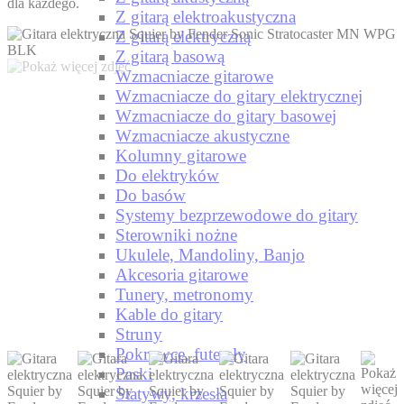
dla każdego.
Z gitarą elektroakustyczna
Z gitarą elektryczną
Z gitarą basową
Wzmacniacze gitarowe
Wzmacniacze do gitary elektrycznej
Wzmacniacze do gitary basowej
Wzmacniacze akustyczne
Kolumny gitarowe
Do elektryków
Do basów
Systemy bezprzewodowe do gitary
Sterowniki nożne
Ukulele, Mandoliny, Banjo
Akcesoria gitarowe
Tunery, metronomy
Kable do gitary
Struny
Pokrowce, futerały
Paski
Statywy, krzesła