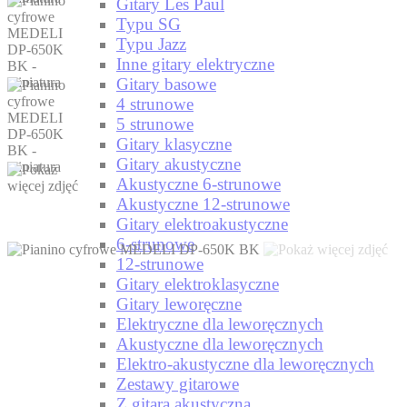
Gitary Les Paul
Typu SG
Typu Jazz
Inne gitary elektryczne
Gitary basowe
4 strunowe
5 strunowe
Gitary klasyczne
Gitary akustyczne
Akustyczne 6-strunowe
Akustyczne 12-strunowe
Gitary elektroakustyczne
6-strunowe
12-strunowe
Gitary elektroklasyczne
Gitary leworęczne
Elektryczne dla leworęcznych
Akustyczne dla leworęcznych
Elektro-akustyczne dla leworęcznych
Zestawy gitarowe
Z gitarą akustyczną