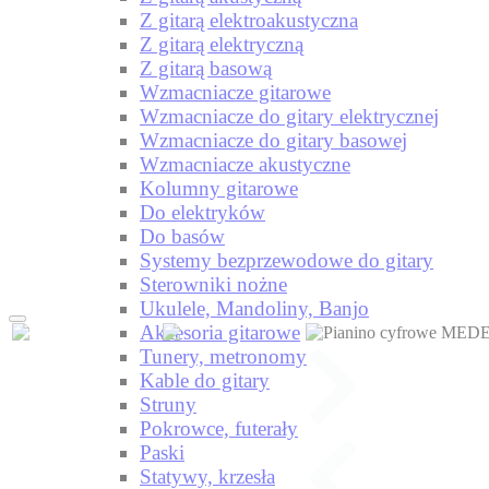
Z gitarą elektroakustyczna
Z gitarą elektryczną
Z gitarą basową
Wzmacniacze gitarowe
Wzmacniacze do gitary elektrycznej
Wzmacniacze do gitary basowej
Wzmacniacze akustyczne
Kolumny gitarowe
Do elektryków
Do basów
Systemy bezprzewodowe do gitary
Sterowniki nożne
Ukulele, Mandoliny, Banjo
Akcesoria gitarowe
Tunery, metronomy
Kable do gitary
Struny
Pokrowce, futerały
Paski
Statywy, krzesła