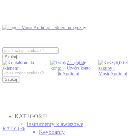
Szukaj
Kontakt
0,00 zł
Zaloguj się
Utwórz konto
Szukaj
KATEGORIE
Instrumenty klawiszowe
RATY 0%
Keyboardy