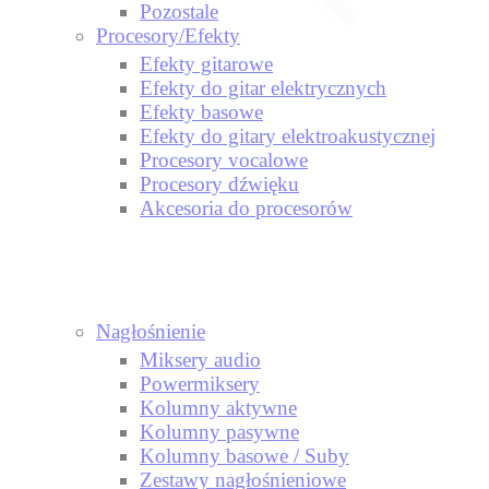
Pozostale
Procesory/Efekty
Efekty gitarowe
Efekty do gitar elektrycznych
Efekty basowe
Efekty do gitary elektroakustycznej
Procesory vocalowe
Procesory dźwięku
Akcesoria do procesorów
Nagłośnienie
Miksery audio
Powermiksery
Kolumny aktywne
Kolumny pasywne
Kolumny basowe / Suby
Zestawy nagłośnieniowe