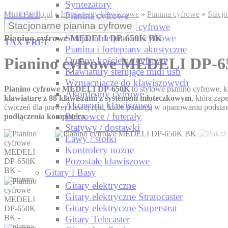
Syntezatory
OUTLET
MusicAudio.pl
»
Instrumenty klawiszowe
»
Pianina cyfrowe
»
Stacjo
Pianina cyfrowe
Stacjonarne pianina cyfrowe
Przenośne pianina cyfrowe
Stacjonarne pianina cyfrowe
Pianino cyfrowe MEDELI DP-650K BK
TAX FREE
Pianina i fortepiany akustyczne
Pianino cyfrowe MEDELI DP-
Organy kościelne cyfrowe
Klawiatury sterujące midi usb
Wzmacniacze do klawiszowych
Pianino cyfrowe MEDELI DP-650K
to stylowe pianino cyfrowe, k
Akordeony cyfrowe
klawiaturę z
88 klawiszami z systemem młoteczkowym
, która za
Akcesoria klawiszowe
ćwiczeń dla prawej i lewej ręki, które pomogą w opanowaniu podsta
Pokrowce / futerały
podłączenia komputera
.
Statywy / dostawki
Ławy / stołki
Kontrolery nożne
Pozostałe klawiszowe
Gitary i Basy
Gitary elektryczne
Gitary elektryczne Stratocaster
Gitary elektryczne Superstrat
Gitary Telecaster