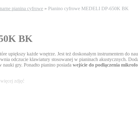
narne pianina cyfrowe
»
Pianino cyfrowe MEDELI DP-650K BK
650K BK
tóre upiększy każde wnętrze. Jest też doskonałym instrumentem do nau
pewnia odczucie klawiatury stosowanej w pianinach akustycznych. D
w nauki gry. Ponadto pianino posiada
wejście do podłączenia mikrof