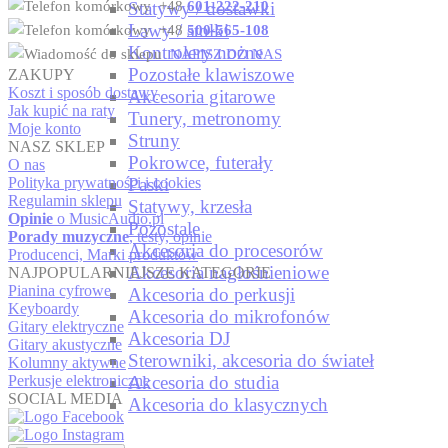
Statywy / dostawki
+48
601-222-210
Ławy / stołki
+48
500-565-108
Kontrolery nożne
NAPISZ DO NAS
Pozostałe klawiszowe
ZAKUPY
Koszt i sposób dostawy
Akcesoria gitarowe
Jak kupić na raty
Tunery, metronomy
Moje konto
Struny
NASZ SKLEP
Pokrowce, futerały
O nas
Paski
Polityka prywatności i cookies
Regulamin sklepu
Statywy, krzesła
Opinie
o MusicAudio.pl
Pozostale
Porady muzyczne
, testy, opinie
Akcesoria do procesorów
Producenci, Marki produktów
Akcesoria nagłośnieniowe
NAJPOPULARNIEJSZE KATEGORIE
Pianina cyfrowe
Akcesoria do perkusji
Keyboardy
Akcesoria do mikrofonów
Gitary elektryczne
Akcesoria DJ
Gitary akustyczne
Sterowniki, akcesoria do świateł
Kolumny aktywne
Akcesoria do studia
Perkusje elektroniczne
SOCIAL MEDIA
Akcesoria do klasycznych