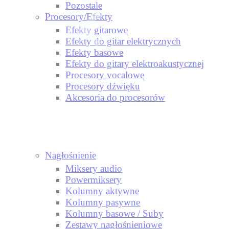
Pozostale
Procesory/Efekty
Efekty gitarowe
Efekty do gitar elektrycznych
Efekty basowe
Efekty do gitary elektroakustycznej
Procesory vocalowe
Procesory dźwięku
Akcesoria do procesorów
Nagłośnienie
Miksery audio
Powermiksery
Kolumny aktywne
Kolumny pasywne
Kolumny basowe / Suby
Zestawy nagłośnieniowe