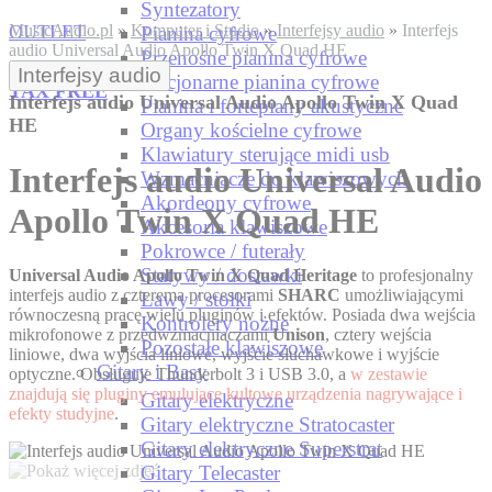
Syntezatory
OUTLET
MusicAudio.pl
»
Komputer i Studio
»
Interfejsy audio
»
Interfejs
Pianina cyfrowe
audio Universal Audio Apollo Twin X Quad HE
Przenośne pianina cyfrowe
Interfejsy audio
Stacjonarne pianina cyfrowe
TAX FREE
Interfejs audio Universal Audio Apollo Twin X Quad
Pianina i fortepiany akustyczne
HE
Organy kościelne cyfrowe
Klawiatury sterujące midi usb
Interfejs audio Universal Audio
Wzmacniacze do klawiszowych
Akordeony cyfrowe
Apollo Twin X Quad HE
Akcesoria klawiszowe
Pokrowce / futerały
Statywy / dostawki
Universal Audio Apollo Twin X Quad Heritage
to profesjonalny
interfejs audio z czterema procesorami
SHARC
umożliwiającymi
Ławy / stołki
równoczesną pracę wielu pluginów i efektów. Posiada dwa wejścia
Kontrolery nożne
mikrofonowe z przedwzmacniaczami
Unison
, cztery wejścia
Pozostałe klawiszowe
liniowe, dwa wyjścia liniowe, wyjście słuchawkowe i wyjście
Gitary i Basy
optyczne. Obsługuje Thunderbolt 3 i USB 3.0, a
w zestawie
znajdują się pluginy emulujące kultowe urządzenia nagrywające i
Gitary elektryczne
efekty studyjne
.
Gitary elektryczne Stratocaster
Gitary elektryczne Superstrat
Gitary Telecaster