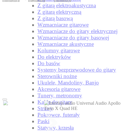
Z gitarą elektroakustyczna
Z gitarą elektryczną
Z gitarą basową
Wzmacniacze gitarowe
Wzmacniacze do gitary elektrycznej
Wzmacniacze do gitary basowej
Wzmacniacze akustyczne
Kolumny gitarowe
Do elektryków
Do basów
Systemy bezprzewodowe do gitary
Sterowniki nożne
Ukulele, Mandoliny, Banjo
Akcesoria gitarowe
Tunery, metronomy
Kable do gitary
Struny
Pokrowce, futerały
Paski
Statywy, krzesła