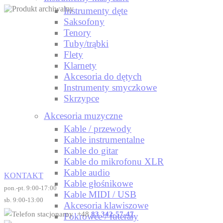
Instrumenty dęte
Saksofony
Tenory
Tuby/trąbki
Flety
Klarnety
Akcesoria do dętych
Instrumenty smyczkowe
Skrzypce
Akcesoria muzyczne
Kable / przewody
Kable instrumentalne
Kable do gitar
Kable do mikrofonu XLR
Kable audio
KONTAKT
Kable głośnikowe
pon.-pt. 9:00-17:00
Kable MIDI / USB
sb. 9:00-13:00
Akcesoria klawiszowe
+48
83 342-57-47
Pokrowce / futerały