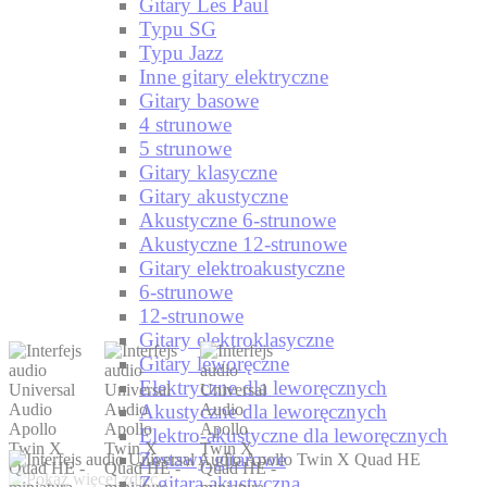
Gitary Les Paul
Typu SG
Typu Jazz
Inne gitary elektryczne
Gitary basowe
4 strunowe
5 strunowe
Gitary klasyczne
Gitary akustyczne
Akustyczne 6-strunowe
Akustyczne 12-strunowe
Gitary elektroakustyczne
6-strunowe
12-strunowe
Gitary elektroklasyczne
Gitary leworęczne
Elektryczne dla leworęcznych
Akustyczne dla leworęcznych
Elektro-akustyczne dla leworęcznych
Zestawy gitarowe
Z gitarą akustyczną