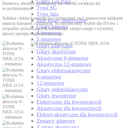
Gitary Les Paul
frontowa, monitor podłogowy lub satelita zwiększa jej
Typu SG
wszechstronność.
Typu Jazz
Solidna i lekka konstrukcja z uchwytami oraz gumowymi nóżkami
Inne gitary elektryczne
ułatwia transport i instalację. To niezawodny wybór dla DJ-ów i
Gitary basowe
zespołów poszukujących mobilnego, elastycznego i wysokiej
4 strunowe
jakości sprzętu nagłośnieniowego.
5 strunowe
Gitary klasyczne
Gitary akustyczne
Akustyczne 6-strunowe
Akustyczne 12-strunowe
Gitary elektroakustyczne
6-strunowe
12-strunowe
Gitary elektroklasyczne
Gitary leworęczne
Elektryczne dla leworęcznych
Akustyczne dla leworęcznych
Elektro-akustyczne dla leworęcznych
Zestawy gitarowe
Z gitarą akustyczną