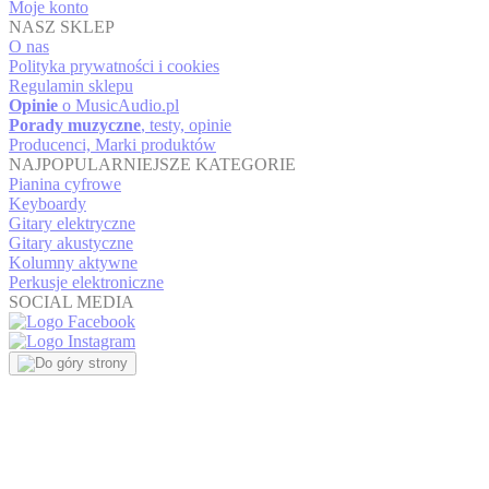
Moje konto
NASZ SKLEP
O nas
Polityka prywatności i cookies
Regulamin sklepu
Opinie
o MusicAudio.pl
Porady muzyczne
, testy, opinie
Producenci, Marki produktów
NAJPOPULARNIEJSZE KATEGORIE
Pianina cyfrowe
Keyboardy
Gitary elektryczne
Gitary akustyczne
Kolumny aktywne
Perkusje elektroniczne
SOCIAL MEDIA