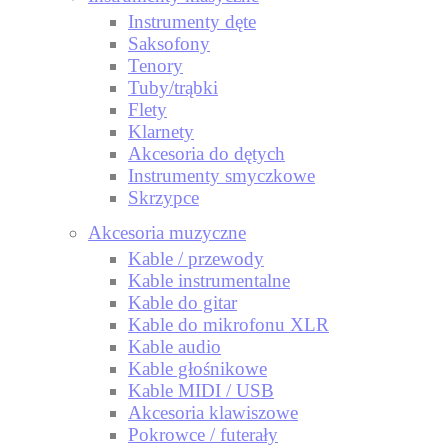
Instrumenty dęte
Saksofony
Tenory
Tuby/trąbki
Flety
Klarnety
Akcesoria do dętych
Instrumenty smyczkowe
Skrzypce
Akcesoria muzyczne
Kable / przewody
Kable instrumentalne
Kable do gitar
Kable do mikrofonu XLR
Kable audio
Kable głośnikowe
Kable MIDI / USB
Akcesoria klawiszowe
Pokrowce / futerały