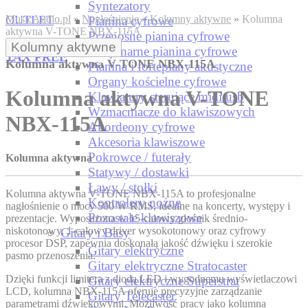
Syntezatory
OUTLET
MusicAudio.pl
»
Nagłośnienie
»
Kolumny aktywne
»
Kolumna
Pianina cyfrowe
aktywna V-TONE NBX-115A
Przenośne pianina cyfrowe
Kolumny aktywne
Stacjonarne pianina cyfrowe
TAX FREE
Kolumna aktywna V-TONE NBX-115A
Pianina i fortepiany akustyczne
Organy kościelne cyfrowe
Kolumna aktywna V-TONE
Klawiatury sterujące midi usb
Wzmacniacze do klawiszowych
NBX-115A
Akordeony cyfrowe
Akcesoria klawiszowe
Pokrowce / futerały
Kolumna aktywna
Statywy / dostawki
Ławy / stołki
Kolumna aktywna V-TONE NBX-115A to profesjonalne
Kontrolery nożne
nagłośnienie o mocy 500 W RMS, idealne na koncerty, występy i
Pozostałe klawiszowe
prezentacje. Wyposażona w 15-calowy głośnik średnio-
niskotonowy, 1-calowy driver wysokotonowy oraz cyfrowy
Gitary i Basy
procesor DSP, zapewnia doskonałą jakość dźwięku i szerokie
Gitary elektryczne
pasmo przenoszenia.
Gitary elektryczne Stratocaster
Dzięki funkcji limitera z diodą LED i wygodnemu wyświetlaczowi
Gitary elektryczne Superstrat
LCD, kolumna NBX-115A oferuje precyzyjne zarządzanie
Gitary Telecaster
parametrami dźwiękowymi. Możliwość pracy jako kolumna