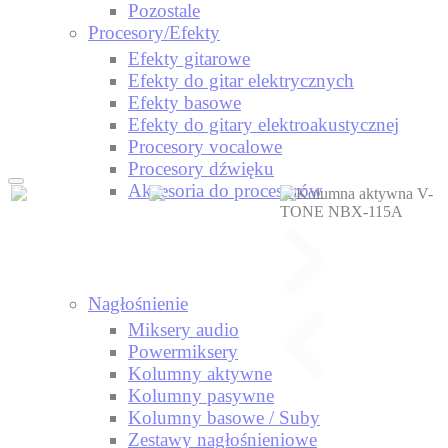
Pozostale
Procesory/Efekty
Efekty gitarowe
Efekty do gitar elektrycznych
Efekty basowe
Efekty do gitary elektroakustycznej
Procesory vocalowe
Procesory dźwięku
Akcesoria do procesorów
Nagłośnienie
Miksery audio
Powermiksery
Kolumny aktywne
Kolumny pasywne
Kolumny basowe / Suby
Zestawy nagłośnieniowe