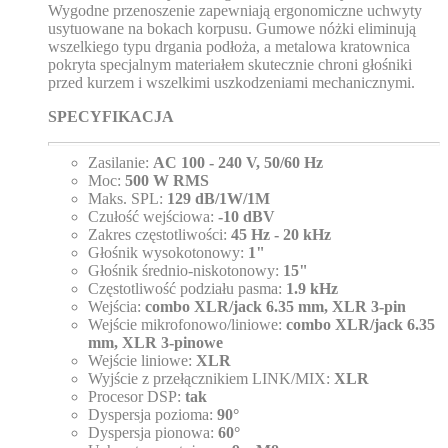
Wygodne przenoszenie zapewniają ergonomiczne uchwyty
usytuowane na bokach korpusu. Gumowe nóżki eliminują
wszelkiego typu drgania podłoża, a metalowa kratownica
pokryta specjalnym materiałem skutecznie chroni głośniki
przed kurzem i wszelkimi uszkodzeniami mechanicznymi.
SPECYFIKACJA
Zasilanie:
AC 100 - 240 V, 50/60 Hz
Moc:
500 W RMS
Maks. SPL:
129 dB/1W/1M
Czułość wejściowa:
-10 dBV
Zakres częstotliwości:
45 Hz - 20 kHz
Głośnik wysokotonowy:
1"
Głośnik średnio-niskotonowy:
15"
Częstotliwość podziału pasma:
1.9 kHz
Wejścia:
combo XLR/jack 6.35 mm, XLR 3-pin
Wejście mikrofonowo/liniowe:
combo XLR/jack 6.35
mm, XLR 3-pinowe
Wejście liniowe:
XLR
Wyjście z przełącznikiem LINK/MIX:
XLR
Procesor DSP:
tak
Dyspersja pozioma:
90°
Dyspersja pionowa:
60°