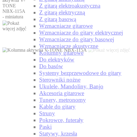
Z gitarą elektroakustyczna
Z gitarą elektryczną
Z gitarą basową
Wzmacniacze gitarowe
Wzmacniacze do gitary elektrycznej
Wzmacniacze do gitary basowej
Wzmacniacze akustyczne
Kolumny gitarowe
Do elektryków
Do basów
Systemy bezprzewodowe do gitary
Sterowniki nożne
Ukulele, Mandoliny, Banjo
Akcesoria gitarowe
Tunery, metronomy
Kable do gitary
Struny
Pokrowce, futerały
Paski
Statywy, krzesła