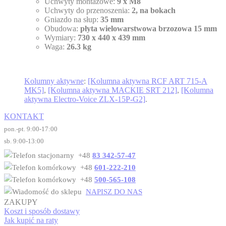
Uchwyty montażowe:
9 x M8
Uchwyty do przenoszenia:
2, na bokach
Gniazdo na słup:
35 mm
Obudowa:
płyta wielowarstwowa brzozowa 15 mm
Wymiary:
730 x 440 x 439 mm
Waga:
26.3 kg
Kolumny aktywne
:
[Kolumna aktywna RCF ART 715-A
MK5]
,
[Kolumna aktywna MACKIE SRT 212]
,
[Kolumna
aktywna Electro-Voice ZLX-15P-G2]
.
KONTAKT
pon.-pt. 9:00-17:00
sb. 9:00-13:00
+48
83 342-57-47
+48
601-222-210
+48
500-565-108
NAPISZ DO NAS
ZAKUPY
Koszt i sposób dostawy
Jak kupić na raty