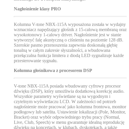
Nagłośnienie klasy PRO
Kolumna V-tone NBX-115A wyposażona została w wydajny
wzmacniacz napędzający głośnik z 15-calową membraną oraz
wysokotonowy 1-calowy driver. Nagłośnienie jest w stanie
wytworzyć falę akustyczną o ciśnieniu na poziomie 128 dB.
Szerokie pasmo przenoszenia zapewnia doskonałą głębię
tonalną w całym zakresie słyszalności, a wbudowana
przełączalna funkcja limitera z diodą LED sygnalizuje każde
przesterowanie sygnału.
Kolumna głośnikowa z procesorem DSP
V-tone NBX-115A posiada wbudowany cyfrowy procesor
dźwięku (DSP), który umożliwia dodatkową korekcję audio.
Wszystkie parametry wyświetlane są na wygodnym i
czytelnym wyświetlaczu LCD. W zależności od potrzeb
nagłośnienie może pracować jako kolumna frontowa, monitor
podłogowy lub satelita. Ustawienie lokalizacji (Pole, Monitor,
Bracket) oraz wybór odpowiedniego trybu pracy (Normal,
Live, Club, Speech) w menu gwarantuje idealną reprodukcję
dźwięku na koncertach, w klubach, dyskotekach, a także