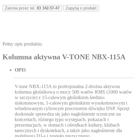
Zamów przez tel.
83 342-57-47
Zapytaj o produkt
Pełny opis produktu:
Kolumna aktywna V-TONE NBX-115A
OPIS
V-tone NBX-115A to profesjonalna 2-drożna aktywna
kolumna głośnikowa o mocy 500 watów RMS (1000 watów
w szczycie) z 15-calowym głośnikiem średnio-
niskotonowym, 1-calowym głośnikiem wysokotonowym i
wbudowanym cyfrowym procesorem dźwięku DSP. Sprzęt
doskonale sprawdza się jako nagłośnienie sceniczne na
koncertach, różnego typu występach, pokazach i
prezentacjach, w domach i ośrodkach kultury, klubach
tanecznych i dyskotekach, a także jako nagłośnienie dla
mobilnego DJ-a i zespołu muzycznego.