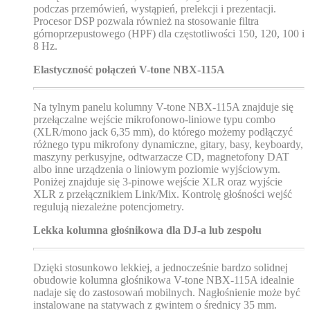
podczas przemówień, wystąpień, prelekcji i prezentacji.
Procesor DSP pozwala również na stosowanie filtra
górnoprzepustowego (HPF) dla częstotliwości 150, 120, 100 i
8 Hz.
Elastyczność połączeń V-tone NBX-115A
Na tylnym panelu kolumny V-tone NBX-115A znajduje się
przełączalne wejście mikrofonowo-liniowe typu combo
(XLR/mono jack 6,35 mm), do którego możemy podłączyć
różnego typu mikrofony dynamiczne, gitary, basy, keyboardy,
maszyny perkusyjne, odtwarzacze CD, magnetofony DAT
albo inne urządzenia o liniowym poziomie wyjściowym.
Poniżej znajduje się 3-pinowe wejście XLR oraz wyjście
XLR z przełącznikiem Link/Mix. Kontrolę głośności wejść
regulują niezależne potencjometry.
Lekka kolumna głośnikowa dla DJ-a lub zespołu
Dzięki stosunkowo lekkiej, a jednocześnie bardzo solidnej
obudowie kolumna głośnikowa V-tone NBX-115A idealnie
nadaje się do zastosowań mobilnych. Nagłośnienie może być
instalowane na statywach z gwintem o średnicy 35 mm.