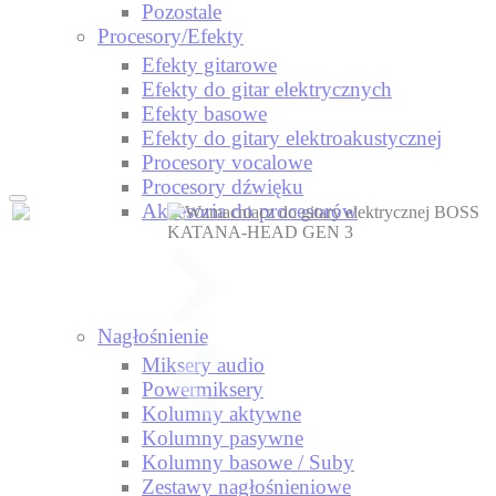
Pozostale
Procesory/Efekty
Efekty gitarowe
Efekty do gitar elektrycznych
Efekty basowe
Efekty do gitary elektroakustycznej
Procesory vocalowe
Procesory dźwięku
Akcesoria do procesorów
Nagłośnienie
Miksery audio
Powermiksery
Kolumny aktywne
Kolumny pasywne
Kolumny basowe / Suby
Zestawy nagłośnieniowe