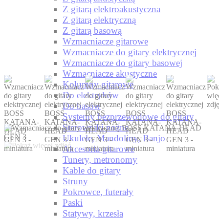
Z gitarą elektroakustyczna
Z gitarą elektryczną
Z gitarą basową
Wzmacniacze gitarowe
Wzmacniacze do gitary elektrycznej
Wzmacniacze do gitary basowej
Wzmacniacze akustyczne
Kolumny gitarowe
Do elektryków
Do basów
Systemy bezprzewodowe do gitary
Sterowniki nożne
Ukulele, Mandoliny, Banjo
Akcesoria gitarowe
Tunery, metronomy
Kable do gitary
Struny
Pokrowce, futerały
Paski
Statywy, krzesła