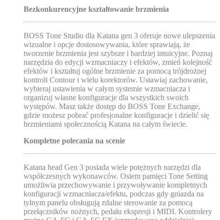
Bezkonkurencyjne kształtowanie brzmienia
BOSS Tone Studio dla Katana gen 3 oferuje nowe ulepszenia
wizualne i opcje dostosowywania, które sprawiają, że
tworzenie brzmienia jest szybsze i bardziej intuicyjne. Poznaj
narzędzia do edycji wzmacniaczy i efektów, zmień kolejność
efektów i kształtuj ogólne brzmienie za pomocą trójdrożnej
kontroli Contour i wielu korektorów. Ustawiaj zachowanie,
wybieraj ustawienia w całym systemie wzmacniacza i
organizuj własne konfiguracje dla wszystkich swoich
występów. Masz także dostęp do BOSS Tone Exchange,
gdzie możesz pobrać profesjonalne konfiguracje i dzielić się
brzmieniami społecznością Katana na całym świecie.
Kompletne polecania na scenie
Katana head Gen 3 posiada wiele potężnych narzędzi dla
współczesnych wykonawców. Osiem pamięci Tone Setting
umożliwia przechowywanie i przywoływanie kompletnych
konfiguracji wzmacniacza/efektu, podczas gdy gniazda na
tylnym panelu obsługują zdalne sterowanie za pomocą
przełączników nożnych, pedału ekspresji i MIDI. Kontrolery