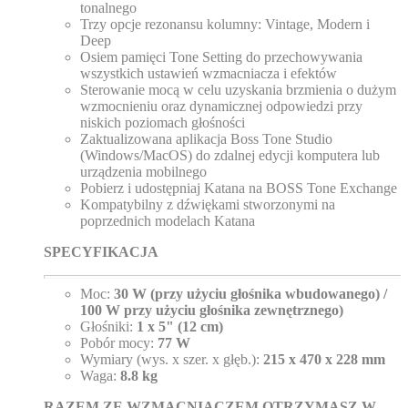
tonalnego
Trzy opcje rezonansu kolumny: Vintage, Modern i
Deep
Osiem pamięci Tone Setting do przechowywania
wszystkich ustawień wzmacniacza i efektów
Sterowanie mocą w celu uzyskania brzmienia o dużym
wzmocnieniu oraz dynamicznej odpowiedzi przy
niskich poziomach głośności
Zaktualizowana aplikacja Boss Tone Studio
(Windows/MacOS) do zdalnej edycji komputera lub
urządzenia mobilnego
Pobierz i udostępniaj Katana na BOSS Tone Exchange
Kompatybilny z dźwiękami stworzonymi na
poprzednich modelach Katana
SPECYFIKACJA
Moc:
30 W (przy użyciu głośnika wbudowanego) /
100 W przy użyciu głośnika zewnętrznego)
Głośniki:
1 x 5" (12 cm)
Pobór mocy:
77 W
Wymiary (wys. x szer. x głęb.):
215 x 470 x 228 mm
Waga:
8.8 kg
RAZEM ZE WZMACNIACZEM OTRZYMASZ W