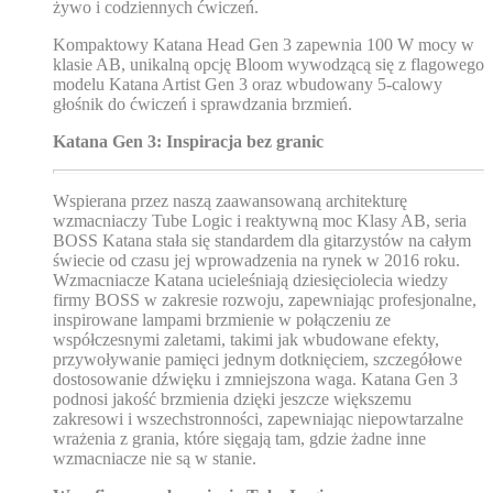
żywo i codziennych ćwiczeń.
Kompaktowy Katana Head Gen 3 zapewnia 100 W mocy w
klasie AB, unikalną opcję Bloom wywodzącą się z flagowego
modelu Katana Artist Gen 3 oraz wbudowany 5-calowy
głośnik do ćwiczeń i sprawdzania brzmień.
Katana Gen 3: Inspiracja bez granic
Wspierana przez naszą zaawansowaną architekturę
wzmacniaczy Tube Logic i reaktywną moc Klasy AB, seria
BOSS Katana stała się standardem dla gitarzystów na całym
świecie od czasu jej wprowadzenia na rynek w 2016 roku.
Wzmacniacze Katana ucieleśniają dziesięciolecia wiedzy
firmy BOSS w zakresie rozwoju, zapewniając profesjonalne,
inspirowane lampami brzmienie w połączeniu ze
współczesnymi zaletami, takimi jak wbudowane efekty,
przywoływanie pamięci jednym dotknięciem, szczegółowe
dostosowanie dźwięku i zmniejszona waga. Katana Gen 3
podnosi jakość brzmienia dzięki jeszcze większemu
zakresowi i wszechstronności, zapewniając niepowtarzalne
wrażenia z grania, które sięgają tam, gdzie żadne inne
wzmacniacze nie są w stanie.