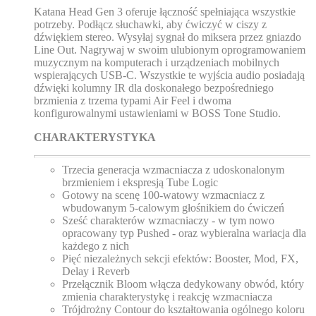
Katana Head Gen 3 oferuje łączność spełniająca wszystkie
potrzeby. Podłącz słuchawki, aby ćwiczyć w ciszy z
dźwiękiem stereo. Wysyłaj sygnał do miksera przez gniazdo
Line Out. Nagrywaj w swoim ulubionym oprogramowaniem
muzycznym na komputerach i urządzeniach mobilnych
wspierających USB-C. Wszystkie te wyjścia audio posiadają
dźwięki kolumny IR dla doskonałego bezpośredniego
brzmienia z trzema typami Air Feel i dwoma
konfigurowalnymi ustawieniami w BOSS Tone Studio.
CHARAKTERYSTYKA
Trzecia generacja wzmacniacza z udoskonalonym
brzmieniem i ekspresją Tube Logic
Gotowy na scenę 100-watowy wzmacniacz z
wbudowanym 5-calowym głośnikiem do ćwiczeń
Sześć charakterów wzmacniaczy - w tym nowo
opracowany typ Pushed - oraz wybieralna wariacja dla
każdego z nich
Pięć niezależnych sekcji efektów: Booster, Mod, FX,
Delay i Reverb
Przełącznik Bloom włącza dedykowany obwód, który
zmienia charakterystykę i reakcję wzmacniacza
Trójdrożny Contour do kształtowania ogólnego koloru