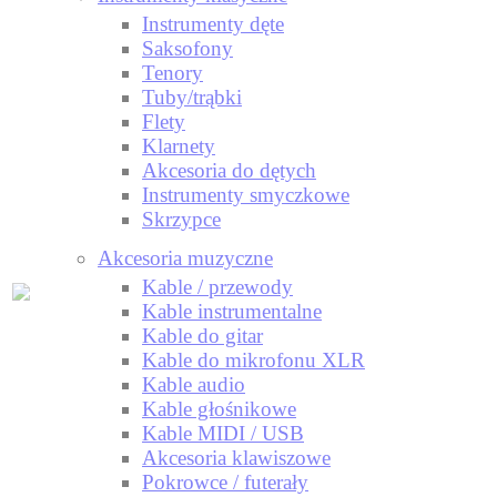
Instrumenty dęte
Saksofony
Tenory
Tuby/trąbki
Flety
Klarnety
Akcesoria do dętych
Instrumenty smyczkowe
Skrzypce
Akcesoria muzyczne
Kable / przewody
Kable instrumentalne
Kable do gitar
Kable do mikrofonu XLR
Kable audio
Kable głośnikowe
Kable MIDI / USB
Akcesoria klawiszowe
Pokrowce / futerały