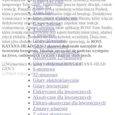
Gitary Les Paul
lampowego Tube Logic, zapewniając jeszcze lepszy dźwięk, czucie
Typu SG
i reakcję. Ponadto dodano nową symulację wzmacniacza Pushed,
Typu Jazz
która z pewnością zainteresuje fanów edge-of-breakup. Dodatkowo
Inne gitary elektryczne
wzmacniacz wyposażony został w przełącznik Bloom, który włącza
dedykowany obwód, wprowadzający zupełnie inne reakcje
Gitary basowe
wzmacniacza. Zmiany obejmują także aplikację BOSS Tone Studio,
4 strunowe
która została zaktualizowana pod kątem bardziej intuicyjnej, zdalnej
5 strunowe
edycji efektów, prostszej niż kiedykolwiek wcześniej. Duża moc,
Gitary klasyczne
intuicyjna obsługa i doskonałe brzmienie sprawiają, że
BOSS
Gitary akustyczne
KATANA-HEAD GEN 3 stanowi doskonałe narzędzie do
tworzenia brzmienia. Idealnie sprawdzi się podczas występów
Akustyczne 6-strunowe
na żywo, codziennych ćwiczeń i nagrań studyjnych
.
Akustyczne 12-strunowe
Gitary elektroakustyczne
6-strunowe
12-strunowe
Gitary elektroklasyczne
Gitary leworęczne
Elektryczne dla leworęcznych
Akustyczne dla leworęcznych
Elektro-akustyczne dla leworęcznych
Zestawy gitarowe
Z gitarą akustyczną