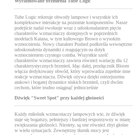
Wyrafinowane brzmienia Tube Logic
Tube Logic rekreuje obwody lampowe i wszystkie ich
kompleksowe interakcje na poziomie komponentów. Nasze
podejście nadal ewoluuje wraz z udoskonalaniem pięciu
charakterów wzmacniaczy dostępnych w poprzednich
modelach Katana, w tym kultowego Brown o wysokim
wzmocnieniu. Nowy charakter Pushed podkreśla wewnętrzne
udoskonalenia dynamiki z reagującym na dotyk
wzmocnieniem czystego comba. Wszystkie sześć
charakterów wzmacniaczy zawiera również wariację dla 12
charakterystycznych brzmień. Idąc dalej, przełącznik Bloom
włącza dedykowany obwód, który wprowadza zupełnie inne
reakcje wzmacniacza. Dźwięk ożywa dzięki ostrzejszemu
atakowi i bogatej dynamice niskich brzmień, czyli dwóm
cechom, które trudno osiągnąć jednocześnie
Dźwięk "Sweet Spot" przy każdej głośności
Każdy miłośnik wzmacniaczy lampowych wie, że dźwięk
staje się bogatszy, pełniejszy i bardziej responsywny w miarę
zwiększania głośności. Niestety, są one również zbyt głośne
w wielu sytuacjach. Zewnętrzny tłumik mocy jest