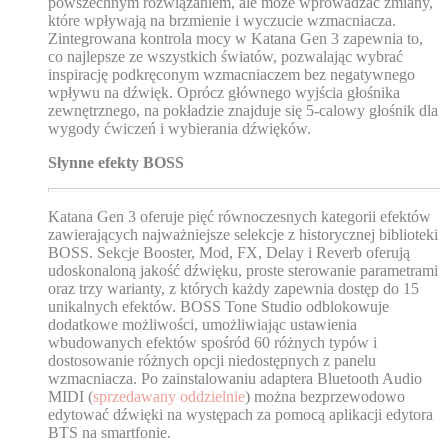
powszechnym rozwiązaniem, ale może wprowadzać zmiany,
które wpływają na brzmienie i wyczucie wzmacniacza.
Zintegrowana kontrola mocy w Katana Gen 3 zapewnia to,
co najlepsze ze wszystkich światów, pozwalając wybrać
inspirację podkręconym wzmacniaczem bez negatywnego
wpływu na dźwięk. Oprócz głównego wyjścia głośnika
zewnętrznego, na pokładzie znajduje się 5-calowy głośnik dla
wygody ćwiczeń i wybierania dźwięków.
Słynne efekty BOSS
Katana Gen 3 oferuje pięć równoczesnych kategorii efektów
zawierających najważniejsze selekcje z historycznej biblioteki
BOSS. Sekcje Booster, Mod, FX, Delay i Reverb oferują
udoskonaloną jakość dźwięku, proste sterowanie parametrami
oraz trzy warianty, z których każdy zapewnia dostęp do 15
unikalnych efektów. BOSS Tone Studio odblokowuje
dodatkowe możliwości, umożliwiając ustawienia
wbudowanych efektów spośród 60 różnych typów i
dostosowanie różnych opcji niedostępnych z panelu
wzmacniacza. Po zainstalowaniu adaptera Bluetooth Audio
MIDI (
sprzedawany oddzielnie
) można bezprzewodowo
edytować dźwięki na występach za pomocą aplikacji edytora
BTS na smartfonie.