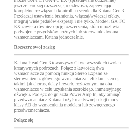
możne GA-FC i GA-FC EX (sprzedawane oddzielnie)
jeszcze bardziej rozszerzają możliwości, zapewniając
kompletne rozwiązania kontroli na scenie dla Katana Gen 3.
Przełączaj ustawienia brzmienia, włączaj/wyłączaj efekty,
integruj wiele pedałów ekspresji i nie tylko. Mode4l GA-FC
EX zawiera również opcję rozszerzenia, która umożliwia
podwojenie przycisków nożnych lub sterowanie dwoma
wzmacniaczami Katana jednocześnie.
Rozszerz swoj zasięg
Katana Head Gen 3 towarzyszy Ci we wszystkich twoich
kreatywnych podróżach. Połącz z łatwością dwa
wzmacniacze za pomocą funkcji Stereo Expand ze
sterowaniem z głównego wzmacniacza i efektami stereo,
takimi jak chorus, delay i reverb, rozłożonymi na oba
wzmacniacze w celu uzyskania szerokiego, immersyjnego
dźwięku. Podłącz do gniazda Power Amp In, aby ominąć
przedwzmacniacz Katana i użyć reaktywnej sekcji mocy
klasy AB do wzmocnienia modelera lub zewnętrznego
przedwzmacniacza.
Połącz się