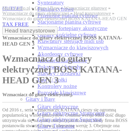
Syntezatory
OUTLET
MusicAudio.pl
»
Gitary i Basy
»
Wzmacniacze gitarowe
»
Pianina cyfrowe
Wzmacniacze do gitary elektrycznej
»
Head tranzystorowe
»
Przenośne pianina cyfrowe
Wzmacniacz do gitary elektrycznej BOSS KATANA-HEAD GEN
Stacjonarne pianina cyfrowe
TAX FREE
3
Pianina i fortepiany akustyczne
Head tranzystorowe
Organy kościelne cyfrowe
Wzmacniacz do gitary elektrycznej BOSS KATANA-
Klawiatury sterujące midi usb
HEAD GEN 3
Wzmacniacze do klawiszowych
Akordeony cyfrowe
Wzmacniacz do gitary
Akcesoria klawiszowe
Pokrowce / futerały
elektrycznej BOSS KATANA-
Statywy / dostawki
HEAD GEN 3
Ławy / stołki
Kontrolery nożne
Pozostałe klawiszowe
Wzmacniacz do gitary elektrycznej.
Gitary i Basy
Gitary elektryczne
Od 2016 r., seria wzmacniaczy KATANA cieszy się ogromną
Gitary elektryczne Stratocaster
popularnością wśród gitarzystów. Ostatnia wersja MkII dość długo
Gitary elektryczne Superstrat
utrzymywała się na rynku muzycznym do czasu, kiedy firma BOSS
Gitary Telecaster
postanowiła stworzyć nową, ulepszoną wersję 3. Obejmuje ona
wprowadzenie wielu ulepszeń w obwodzie symulacji brzmienia