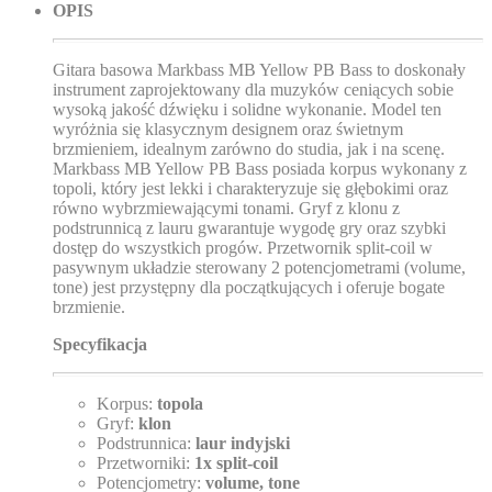
OPIS
Gitara basowa Markbass MB Yellow PB Bass to doskonały
instrument zaprojektowany dla muzyków ceniących sobie
wysoką jakość dźwięku i solidne wykonanie. Model ten
wyróżnia się klasycznym designem oraz świetnym
brzmieniem, idealnym zarówno do studia, jak i na scenę.
Markbass MB Yellow PB Bass posiada korpus wykonany z
topoli, który jest lekki i charakteryzuje się głębokimi oraz
równo wybrzmiewającymi
tonami
. Gryf z klonu z
podstrunnicą z lauru gwarantuje wygodę gry oraz szybki
dostęp do wszystkich progów. Przetwornik split-coil w
pasywnym układzie sterowany 2 potencjometrami (volume,
tone) jest przystępny dla początkujących i oferuje bogate
brzmienie.
Specyfikacja
Korpus:
topola
Gryf:
klon
Podstrunnica:
laur indyjski
Przetworniki:
1x split-coil
Potencjometry:
volume, tone