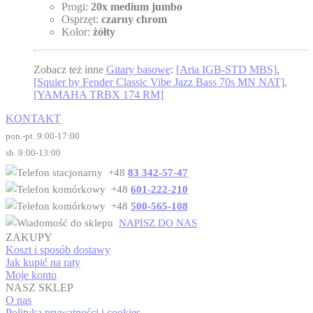
Progi:
20x medium jumbo
Osprzęt:
czarny
chrom
Kolor:
żółty
Zobacz też inne
Gitary basowe
:
[Aria IGB-STD MBS]
,
[Squier by Fender Classic Vibe Jazz Bass 70s MN NAT]
,
[YAMAHA TRBX 174 RM]
KONTAKT
pon.-pt. 9:00-17:00
sb. 9:00-13:00
+48
83 342-57-47
+48
601-222-210
+48
500-565-108
NAPISZ DO NAS
ZAKUPY
Koszt i sposób dostawy
Jak kupić na raty
Moje konto
NASZ SKLEP
O nas
Polityka prywatności i cookies