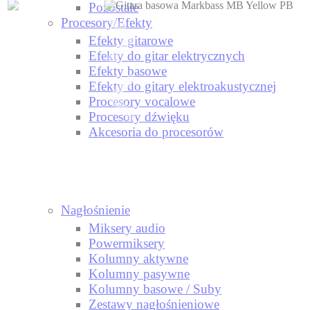
Pozostale
Procesory/Efekty
Efekty gitarowe
Efekty do gitar elektrycznych
Efekty basowe
Efekty do gitary elektroakustycznej
Procesory vocalowe
Procesory dźwięku
Akcesoria do procesorów
Nagłośnienie
Miksery audio
Powermiksery
Kolumny aktywne
Kolumny pasywne
Kolumny basowe / Suby
Zestawy nagłośnieniowe