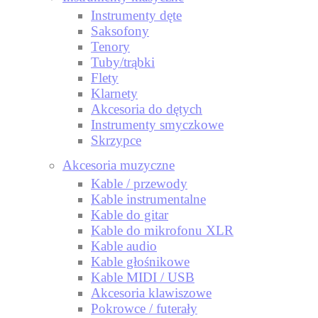
Instrumenty dęte
Saksofony
Tenory
Tuby/trąbki
Flety
Klarnety
Akcesoria do dętych
Instrumenty smyczkowe
Skrzypce
Akcesoria muzyczne
Kable / przewody
Kable instrumentalne
Kable do gitar
Kable do mikrofonu XLR
Kable audio
Kable głośnikowe
Kable MIDI / USB
Akcesoria klawiszowe
Pokrowce / futerały