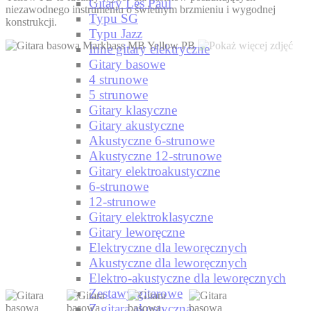
Gitary Les Paul
niezawodnego instrumentu o świetnym brzmieniu i wygodnej
Typu SG
konstrukcji​.
Typu Jazz
Inne gitary elektryczne
Gitary basowe
4 strunowe
5 strunowe
Gitary klasyczne
Gitary akustyczne
Akustyczne 6-strunowe
Akustyczne 12-strunowe
Gitary elektroakustyczne
6-strunowe
12-strunowe
Gitary elektroklasyczne
Gitary leworęczne
Elektryczne dla leworęcznych
Akustyczne dla leworęcznych
Elektro-akustyczne dla leworęcznych
Zestawy gitarowe
Z gitarą akustyczną