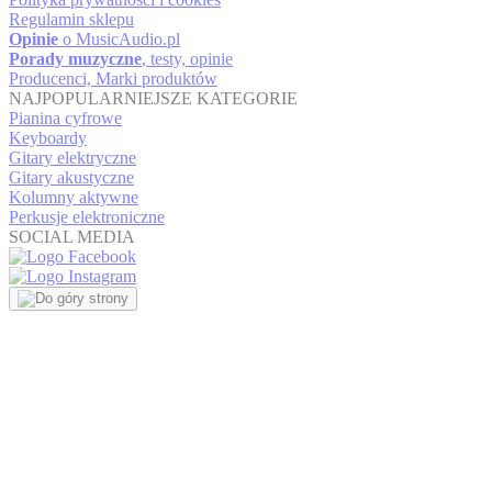
Regulamin sklepu
Opinie
o MusicAudio.pl
Porady muzyczne
, testy, opinie
Producenci, Marki produktów
NAJPOPULARNIEJSZE KATEGORIE
Pianina cyfrowe
Keyboardy
Gitary elektryczne
Gitary akustyczne
Kolumny aktywne
Perkusje elektroniczne
SOCIAL MEDIA