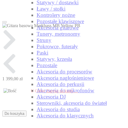
Statywy / dostawki
Ławy / stołki
Kontrolery nożne
Pozostałe klawiszowe
Akcesoria gitarowe
Tunery, metronomy
Struny
Pokrowce, futerały
Paski
Statywy, krzesła
Pozostale
Akcesoria do procesorów
Akcesoria nagłośnieniowe
1 399,00 zł
Akcesoria do perkusji
Akcesoria do mikrofonów
U Ciebie
Zapytaj na kiedy ...
Akcesoria DJ
Sterowniki, akcesoria do świateł
Akcesoria do studia
Do koszyka
Akcesoria do klasycznych