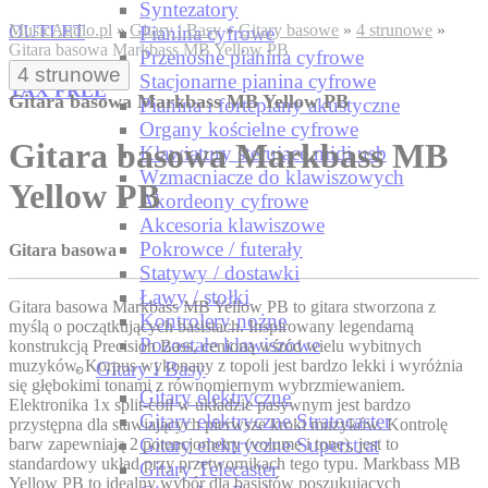
Syntezatory
OUTLET
MusicAudio.pl
»
Gitary i Basy
»
Gitary basowe
»
4 strunowe
»
Pianina cyfrowe
Gitara basowa Markbass MB Yellow PB
Przenośne pianina cyfrowe
4 strunowe
Stacjonarne pianina cyfrowe
TAX FREE
Gitara basowa Markbass MB Yellow PB
Pianina i fortepiany akustyczne
Organy kościelne cyfrowe
Gitara basowa Markbass MB
Klawiatury sterujące midi usb
Wzmacniacze do klawiszowych
Yellow PB
Akordeony cyfrowe
Akcesoria klawiszowe
Pokrowce / futerały
Gitara basowa
Statywy / dostawki
Ławy / stołki
Gitara basowa Markbass MB Yellow PB to gitara stworzona z
Kontrolery nożne
myślą o początkujących basistach. Inspirowany legendarną
Pozostałe klawiszowe
konstrukcją Precision Bass, cenioną wśród wielu wybitnych
muzyków. Korpus wykonany z topoli jest bardzo lekki i wyróżnia
Gitary i Basy
się głębokimi tonami z równomiernym wybrzmiewaniem.
Gitary elektryczne
Elektronika 1x split-coil w układzie pasywnym jest bardzo
Gitary elektryczne Stratocaster
przystępna dla stawiających pierwsze kroki muzyków. Kontrolę
Gitary elektryczne Superstrat
barw zapewniają 2 potencjometry (volume i tone), jest to
standardowy układ przy przetwornikach tego typu. Markbass MB
Gitary Telecaster
Yellow PB to idealny wybór dla basistów poszukujących