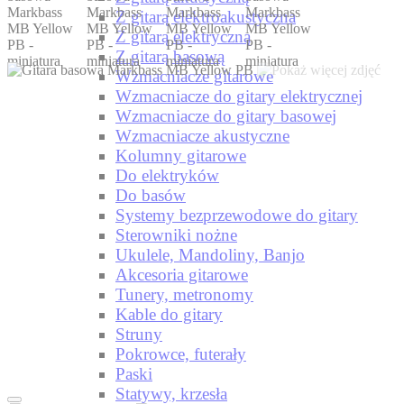
Z gitarą elektroakustyczna
Z gitarą elektryczną
Z gitarą basową
Wzmacniacze gitarowe
Wzmacniacze do gitary elektrycznej
Wzmacniacze do gitary basowej
Wzmacniacze akustyczne
Kolumny gitarowe
Do elektryków
Do basów
Systemy bezprzewodowe do gitary
Sterowniki nożne
Ukulele, Mandoliny, Banjo
Akcesoria gitarowe
Tunery, metronomy
Kable do gitary
Struny
Pokrowce, futerały
Paski
Statywy, krzesła