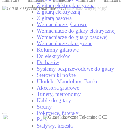
Z gitarą elektroakustyczna
Z gitarą elektryczną
Z gitarą basową
Wzmacniacze gitarowe
Wzmacniacze do gitary elektrycznej
Wzmacniacze do gitary basowej
Wzmacniacze akustyczne
Kolumny gitarowe
Do elektryków
Do basów
Systemy bezprzewodowe do gitary
Sterowniki nożne
Ukulele, Mandoliny, Banjo
Akcesoria gitarowe
Tunery, metronomy
Kable do gitary
Struny
Pokrowce, futerały
Paski
Statywy, krzesła