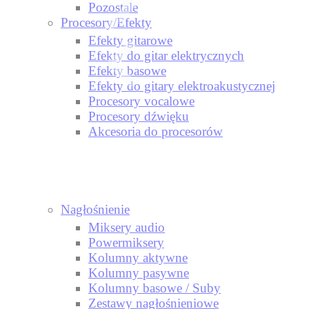
Pozostale
Procesory/Efekty
Efekty gitarowe
Efekty do gitar elektrycznych
Efekty basowe
Efekty do gitary elektroakustycznej
Procesory vocalowe
Procesory dźwięku
Akcesoria do procesorów
Nagłośnienie
Miksery audio
Powermiksery
Kolumny aktywne
Kolumny pasywne
Kolumny basowe / Suby
Zestawy nagłośnieniowe