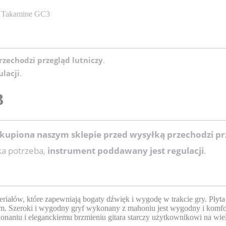
a Takamine GC3
zechodzi przegląd lutniczy
.
lacji
.
3
akupiona naszym sklepie przed wysyłką przechodzi pr
aka potrzeba,
instrument poddawany jest regulacji
.
teriałów, które zapewniają bogaty dźwięk i wygodę w trakcie gry. Pł
m. Szeroki i wygodny gryf wykonany z mahoniu jest wygodny i komfor
naniu i eleganckiemu brzmieniu gitara starczy użytkownikowi na wiele