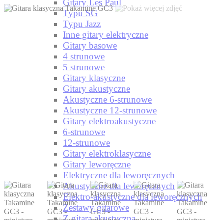
Gitary Les Paul
Typu SG
Typu Jazz
Inne gitary elektryczne
Gitary basowe
4 strunowe
5 strunowe
Gitary klasyczne
Gitary akustyczne
Akustyczne 6-strunowe
Akustyczne 12-strunowe
Gitary elektroakustyczne
6-strunowe
12-strunowe
Gitary elektroklasyczne
Gitary leworęczne
Elektryczne dla leworęcznych
Akustyczne dla leworęcznych
Elektro-akustyczne dla leworęcznych
Zestawy gitarowe
Z gitarą akustyczną