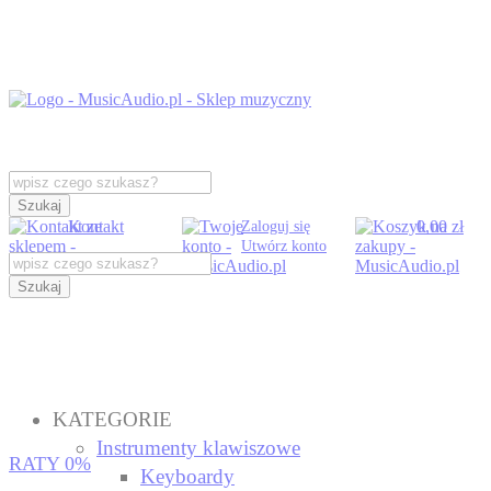
Szukaj
Kontakt
0,00 zł
Zaloguj się
Utwórz konto
Szukaj
KATEGORIE
Instrumenty klawiszowe
RATY 0%
Keyboardy