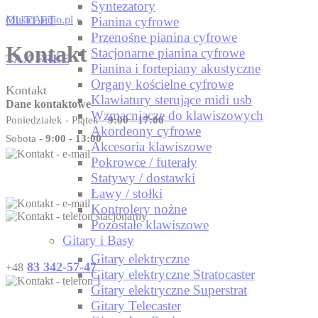
Syntezatory
OUTLET
MusicAudio.pl
»
Pianina cyfrowe
Przenośne pianina cyfrowe
Kontakt
Stacjonarne pianina cyfrowe
TAX FREE
Pianina i fortepiany akustyczne
Organy kościelne cyfrowe
Kontakt
Klawiatury sterujące midi usb
Dane kontaktowe
Wzmacniacze do klawiszowych
Poniedziałek - Piątek -
9:00 - 17:00
Akordeony cyfrowe
Sobota -
9:00 - 13:00
Akcesoria klawiszowe
Pokrowce / futerały
Statywy / dostawki
Ławy / stołki
Kontrolery nożne
Pozostałe klawiszowe
Gitary i Basy
Gitary elektryczne
83 342-57-47
+48
Gitary elektryczne Stratocaster
Gitary elektryczne Superstrat
Gitary Telecaster