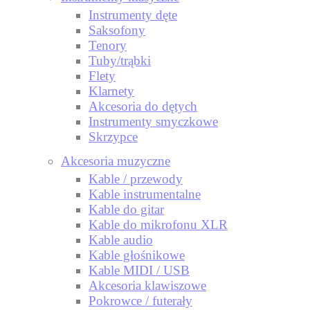
Instrumenty dęte
Saksofony
Tenory
Tuby/trąbki
Flety
Klarnety
Akcesoria do dętych
Instrumenty smyczkowe
Skrzypce
Akcesoria muzyczne
Kable / przewody
Kable instrumentalne
Kable do gitar
Kable do mikrofonu XLR
Kable audio
Kable głośnikowe
Kable MIDI / USB
Akcesoria klawiszowe
Pokrowce / futerały