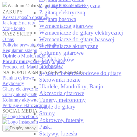
Z gitarą elektroakustyczna
NAPISZ DO NAS
ZAKUPY
Z gitarą elektryczną
Koszt i sposób dostawy
Z gitarą basową
Jak kupić na raty
Wzmacniacze gitarowe
Moje konto
Wzmacniacze do gitary elektrycznej
NASZ SKLEP
Wzmacniacze do gitary basowej
O nas
Polityka prywatności i cookies
Wzmacniacze akustyczne
Regulamin sklepu
Kolumny gitarowe
Opinie
o MusicAudio.pl
Do elektryków
Porady muzyczne
, testy, opinie
Do basów
Producenci, Marki produktów
NAJPOPULARNIEJSZE KATEGORIE
Systemy bezprzewodowe do gitary
Pianina cyfrowe
Sterowniki nożne
Keyboardy
Ukulele, Mandoliny, Banjo
Gitary elektryczne
Akcesoria gitarowe
Gitary akustyczne
Tunery, metronomy
Kolumny aktywne
Perkusje elektroniczne
Kable do gitary
SOCIAL MEDIA
Struny
Pokrowce, futerały
Paski
Statywy, krzesła