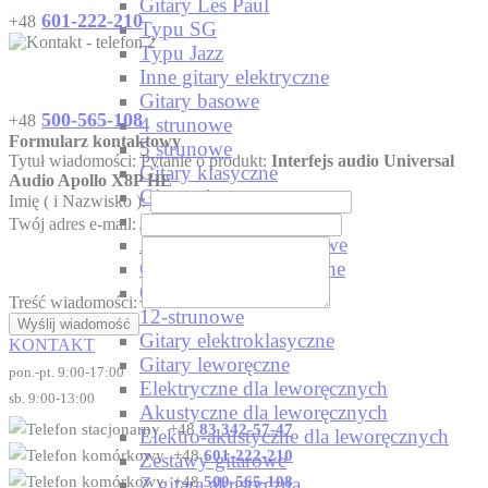
Gitary Les Paul
601-222-210
+48
Typu SG
Typu Jazz
Inne gitary elektryczne
Gitary basowe
500-565-108
+48
4 strunowe
Formularz kontaktowy
5 strunowe
Tytuł wiadomości:
Pytanie o produkt:
Interfejs audio Universal
Gitary klasyczne
Audio Apollo X8P HE
Gitary akustyczne
Imię ( i Nazwisko ):
Akustyczne 6-strunowe
Twój adres e-mail:
Akustyczne 12-strunowe
Gitary elektroakustyczne
6-strunowe
Treść wiadomości:
12-strunowe
Wyślij wiadomość
Gitary elektroklasyczne
KONTAKT
Gitary leworęczne
pon.-pt. 9:00-17:00
Elektryczne dla leworęcznych
sb. 9:00-13:00
Akustyczne dla leworęcznych
+48
83 342-57-47
Elektro-akustyczne dla leworęcznych
+48
601-222-210
Zestawy gitarowe
+48
500-565-108
Z gitarą akustyczną