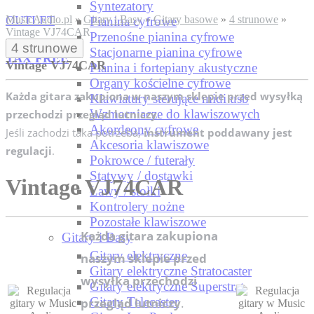
Syntezatory
OUTLET
MusicAudio.pl
»
Gitary i Basy
»
Gitary basowe
»
4 strunowe
»
Pianina cyfrowe
Vintage VJ74CAR
Przenośne pianina cyfrowe
4 strunowe
Stacjonarne pianina cyfrowe
TAX FREE
Vintage VJ74CAR
Pianina i fortepiany akustyczne
Organy kościelne cyfrowe
Każda gitara zakupiona w naszym sklepie przed wysyłką
Klawiatury sterujące midi usb
Wzmacniacze do klawiszowych
przechodzi przegląd lutniczy
.
Akordeony cyfrowe
Jeśli zachodzi taka potrzeba,
instrument poddawany jest
Akcesoria klawiszowe
regulacji
.
Pokrowce / futerały
Statywy / dostawki
Vintage VJ74CAR
Ławy / stołki
Kontrolery nożne
Pozostałe klawiszowe
Każda gitara zakupiona
Gitary i Basy
Gitary elektryczne
naszym sklepie przed
Gitary elektryczne Stratocaster
wysyłką przechodzi
Gitary elektryczne Superstrat
Gitary Telecaster
przegląd lutniczy
.