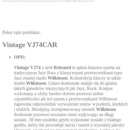
Pełny opis produktu:
Vintage VJ74CAR
OPIS
:
Vintage VJ74
z serii
Reissued
to gitara basowa oparta na
tradycyjnym Jazz Bass z klasycznymi przetwornikami typu
Jazz znanej marki
Wilkinson
. Konstrukcja kluczy to także
dzieło
Wlikinson
. Gitara doskonale nadaje się do grania
takich gatunków muzycznych jak Jazz, Rock. Korpus
wykonany z olchy bardzo dobrze przenosi niskie
częstotliwości ale też razem z przetwornikami Wilkinson
zapewnia odpowiednie wyważenie tonów wysokich, średnich
i niskich. Mosiężny, kompensowany mostek
Wilkinson
doskonale przenosi rezonans strun wpływając na długi
sustain. 38 mm siodełko gryfu wykonane zostało z białego
grafitu, który nie powoduje tarcia i razem z wysokiej jakości