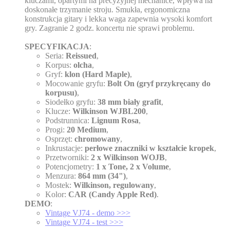
kluczami, opartymi na precyzyjnej mechanice, wpływa na
doskonałe trzymanie stroju. Smukła, ergonomiczna
konstrukcja gitary i lekka waga zapewnia wysoki komfort
gry. Zagranie 2 godz. koncertu nie sprawi problemu.
SPECYFIKACJA
:
Seria:
Reissued
,
Korpus:
olcha
,
Gryf:
klon (Hard Maple)
,
Mocowanie gryfu:
Bolt On (gryf przykręcany do
korpusu)
,
Siodełko gryfu:
38 mm biały grafit
,
Klucze:
Wilkinson WJBL200
,
Podstrunnica:
Lignum Rosa
,
Progi:
20 Medium
,
Osprzęt:
chromowany
,
Inkrustacje:
perłowe znaczniki w kształcie kropek
,
Przetworniki:
2 x Wilkinson WOJB
,
Potencjometry:
1 x Tone, 2 x Volume
,
Menzura:
864 mm (34")
,
Mostek:
Wilkinson, regulowany
,
Kolor:
CAR (Candy Apple Red)
.
DEMO
:
Vintage VJ74 - demo >>>
Vintage VJ74 - test >>>