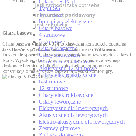
Gitary Les Paul
Jeśli zachodzi taka potrzeba,
Typu SG
instrument poddawany
Typu Jazz
Inne gitary elektryczne
jest regulacji
.
Gitary basowe
Gitara basowa
.
4 strunowe
5 strunowe
Gitara basowa
Vintage VJ74
to klasyczna konstrukcja oparta na
Gitary klasyczne
Jazz Bass'ie z przetwornikami i kluczami marki
Wilkinson
.
Gitary akustyczne
Doskonale sprawdzi się w graniu gatunków muzycznych jak Jazz i
Rock. Wysokiej jakości komponenty i wykonanie zapewniają
Akustyczne 6-strunowe
doskonałe brzmienie i długi sustain. Lekka, ergonomiczna
Akustyczne 12-strunowe
konstrukcja o małej wadze zapewnia wysoki komfort gry.
Gitary elektroakustyczne
6-strunowe
12-strunowe
Gitary elektroklasyczne
Gitary leworęczne
Elektryczne dla leworęcznych
Akustyczne dla leworęcznych
Elektro-akustyczne dla leworęcznych
Zestawy gitarowe
Z gitarą akustyczną