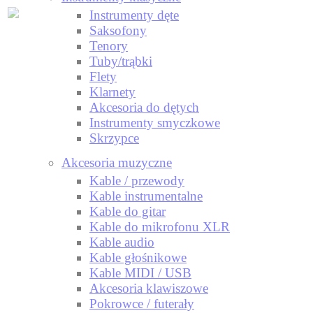
Instrumenty dęte
Saksofony
Tenory
Tuby/trąbki
Flety
Klarnety
Akcesoria do dętych
Instrumenty smyczkowe
Skrzypce
Akcesoria muzyczne
Kable / przewody
Kable instrumentalne
Kable do gitar
Kable do mikrofonu XLR
Kable audio
Kable głośnikowe
Kable MIDI / USB
Akcesoria klawiszowe
Pokrowce / futerały