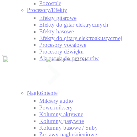
Pozostale
Procesory/Efekty
Efekty gitarowe
Efekty do gitar elektrycznych
Efekty basowe
Efekty do gitary elektroakustycznej
Procesory vocalowe
Procesory dźwięku
Akcesoria do procesorów
Nagłośnienie
Miksery audio
Powermiksery
Kolumny aktywne
Kolumny pasywne
Kolumny basowe / Suby
Zestawy nagłośnieniowe