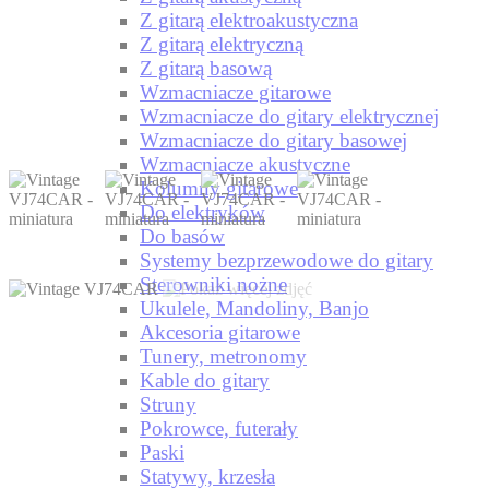
Z gitarą elektroakustyczna
Z gitarą elektryczną
Z gitarą basową
Wzmacniacze gitarowe
Wzmacniacze do gitary elektrycznej
Wzmacniacze do gitary basowej
Wzmacniacze akustyczne
Kolumny gitarowe
Do elektryków
Do basów
Systemy bezprzewodowe do gitary
Sterowniki nożne
Ukulele, Mandoliny, Banjo
Akcesoria gitarowe
Tunery, metronomy
Kable do gitary
Struny
Pokrowce, futerały
Paski
Statywy, krzesła